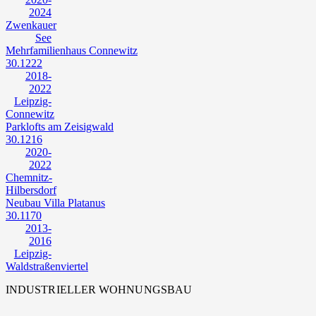
2024
Zwenkauer
See
Mehrfamilienhaus Connewitz
30.1222
2018-
2022
Leipzig-
Connewitz
Parklofts am Zeisigwald
30.1216
2020-
2022
Chemnitz-
Hilbersdorf
Neubau Villa Platanus
30.1170
2013-
2016
Leipzig-
Waldstraßenviertel
INDUSTRIELLER WOHNUNGSBAU