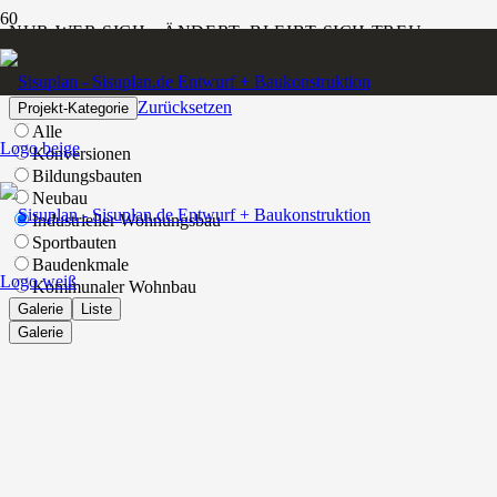
NUR WER SICH ÄNDERT, BLEIBT SICH TREU.
Wolf Biermann, deutscher Liedermacher und Lyriker
Zurücksetzen
Projekt-Kategorie
Alle
Konversionen
Bildungsbauten
Neubau
Industrieller Wohnungsbau
Sportbauten
Baudenkmale
Kommunaler Wohnbau
Galerie
Liste
Galerie