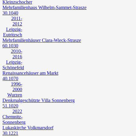
Kleinzschocher
Mehrfamilienhaus Wilhelm-Sammet-Strasze
30.1040
2011-
2012
Leipzig-
Eutritzsch
Mehrfamilienhäuser Clara-Wieck-Strasze
60.1030
2010-
2016
Leipzig-
Schönefeld
Renaissancehäuser am Markt
40.1070
1996-
2000
Wurzen
Denkmalgeschützte Villa Sonnenberg
51.1020
2022
Chemnitz-
Sonnenberg
Lukaskirche Volkmarsdorf
30.1221