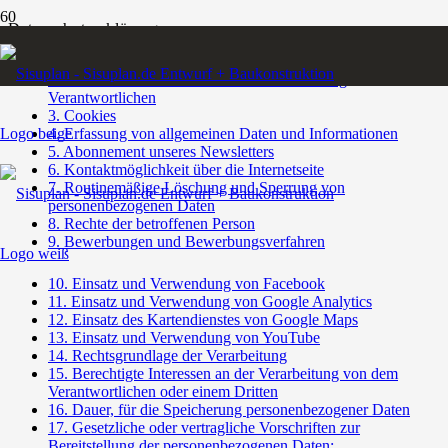
Datenschutz­erklärung
1. Begriffsbestimmungen
2. Name und Anschrift des für die Verarbeitung
Verantwortlichen
3. Cookies
4. Erfassung von allgemeinen Daten und Informationen
5. Abonnement unseres Newsletters
6. Kontaktmöglichkeit über die Internetseite
7. Routinemäßige Löschung und Sperrung von
personenbezogenen Daten
8. Rechte der betroffenen Person
9. Bewerbungen und Bewerbungsverfahren
10. Einsatz und Verwendung von Facebook
11. Einsatz und Verwendung von Google Analytics
12. Einsatz des Kartendienstes von Google Maps
13. Einsatz und Verwendung von YouTube
14. Rechtsgrundlage der Verarbeitung
15. Berechtigte Interessen an der Verarbeitung von dem
Verantwortlichen oder einem Dritten
16. Dauer, für die Speicherung personenbezogener Daten
17. Gesetzliche oder vertragliche Vorschriften zur
Bereitstellung der personenbezogenen Daten;