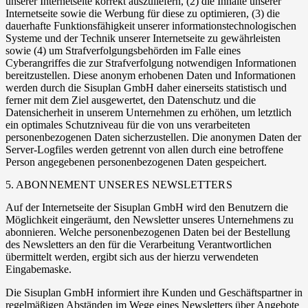
unserer Internetseite korrekt auszuliefern, (2) die Inhalte unserer
Internetseite sowie die Werbung für diese zu optimieren, (3) die
dauerhafte Funktionsfähigkeit unserer informationstechnologischen
Systeme und der Technik unserer Internetseite zu gewährleisten
sowie (4) um Strafverfolgungsbehörden im Falle eines
Cyberangriffes die zur Strafverfolgung notwendigen Informationen
bereitzustellen. Diese anonym erhobenen Daten und Informationen
werden durch die Sisuplan GmbH daher einerseits statistisch und
ferner mit dem Ziel ausgewertet, den Datenschutz und die
Datensicherheit in unserem Unternehmen zu erhöhen, um letztlich
ein optimales Schutzniveau für die von uns verarbeiteten
personenbezogenen Daten sicherzustellen. Die anonymen Daten der
Server-Logfiles werden getrennt von allen durch eine betroffene
Person angegebenen personenbezogenen Daten gespeichert.
5. ABONNEMENT UNSERES NEWSLETTERS
Auf der Internetseite der Sisuplan GmbH wird den Benutzern die
Möglichkeit eingeräumt, den Newsletter unseres Unternehmens zu
abonnieren. Welche personenbezogenen Daten bei der Bestellung
des Newsletters an den für die Verarbeitung Verantwortlichen
übermittelt werden, ergibt sich aus der hierzu verwendeten
Eingabemaske.
Die Sisuplan GmbH informiert ihre Kunden und Geschäftspartner in
regelmäßigen Abständen im Wege eines Newsletters über Angebote