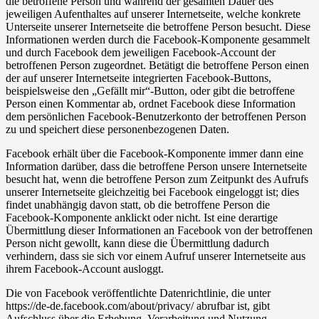
die betroffene Person und während der gesamten Dauer des
jeweiligen Aufenthaltes auf unserer Internetseite, welche konkrete
Unterseite unserer Internetseite die betroffene Person besucht. Diese
Informationen werden durch die Facebook-Komponente gesammelt
und durch Facebook dem jeweiligen Facebook-Account der
betroffenen Person zugeordnet. Betätigt die betroffene Person einen
der auf unserer Internetseite integrierten Facebook-Buttons,
beispielsweise den „Gefällt mir“-Button, oder gibt die betroffene
Person einen Kommentar ab, ordnet Facebook diese Information
dem persönlichen Facebook-Benutzerkonto der betroffenen Person
zu und speichert diese personenbezogenen Daten.
Facebook erhält über die Facebook-Komponente immer dann eine
Information darüber, dass die betroffene Person unsere Internetseite
besucht hat, wenn die betroffene Person zum Zeitpunkt des Aufrufs
unserer Internetseite gleichzeitig bei Facebook eingeloggt ist; dies
findet unabhängig davon statt, ob die betroffene Person die
Facebook-Komponente anklickt oder nicht. Ist eine derartige
Übermittlung dieser Informationen an Facebook von der betroffenen
Person nicht gewollt, kann diese die Übermittlung dadurch
verhindern, dass sie sich vor einem Aufruf unserer Internetseite aus
ihrem Facebook-Account ausloggt.
Die von Facebook veröffentlichte Datenrichtlinie, die unter
https://de-de.facebook.com/about/privacy/ abrufbar ist, gibt
Aufschluss über die Erhebung, Verarbeitung und Nutzung