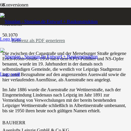
Konversionen
2011-2014
LEIPZIG
Auenlofts
50.1070
Referenz als PDF generieren
Die zwischen der Capastraße und der Merseburger Straße gelegene
Erich-Köhn-Straße, 1950 nach dem KPD-Politiker und NS-Opfer
benannt, wurde im 19. Jahrhundert in der damals noch
selbstständigen Gemeinde, die westlich vor Leipzigs Stadtgrenze
lag, unter Bezugnahme auf den angrenzenden Auenwald sowie die
hier verlaufenden Auenflüsse,
als Auenstraße neu angelegt.
Im Jahr 1886 wurde die Auenstraße zur Wettinerstraße, nach der
Eingemeindung Lindenaus nach
Leipzig im Jahr 1891 zur
Vermeidung von
Verwechslungen mit der bereits bestehenden
Leipziger Wettinerstraße schließlich in Albertiner­straße umbenannt,
bis sie 1950 ihren heute noch gültigen Namen erhielt.
BAUHERR
Auenlofts Leipzig GmbH & Co KG